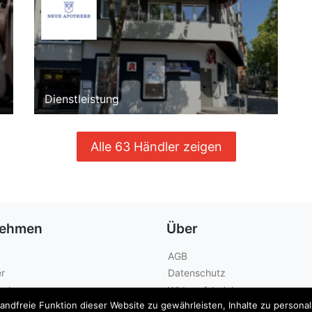
Dienstleistung
Alle 63 Händler zeigen
nehmen
Über
AGB
r
Datenschutz
geber
Widerrufsbelehrung
dfreie Funktion dieser Website zu gewährleisten, Inhalte zu personalis
Kontakt