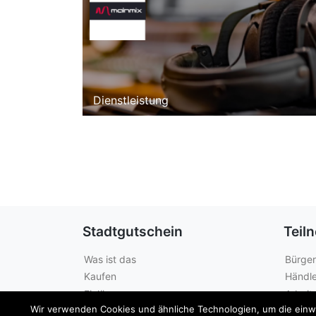
Dienstleistung
Stadtgutschein
Teil
Was ist das
Bürger
Kaufen
Händle
Einlösen
Arbeit
Wir verwenden Cookies und ähnliche Technologien, um die einwan
Guthabenabfrage
Städte