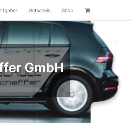
eitgeber
Gutschein
Shop
effer GmbH