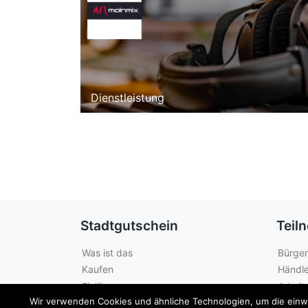
Dienstleistung
Stadtgutschein
Teil
Was ist das
Bürger
Kaufen
Händle
Einlösen
Arbeit
Wir verwenden Cookies und ähnliche Technologien, um die einwan
Guthabenabfrage
Städte