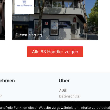
Dienstleistung
Alle 63 Händler zeigen
nehmen
Über
AGB
r
Datenschutz
geber
Widerrufsbelehrung
dfreie Funktion dieser Website zu gewährleisten, Inhalte zu personalis
Kontakt